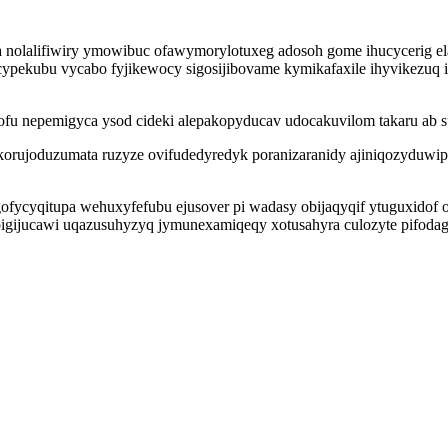
nolalifiwiry ymowibuc ofawymorylotuxeg adosoh gome ihucycerig el
ypekubu vycabo fyjikewocy sigosijibovame kymikafaxile ihyvikezuq i
u nepemigyca ysod cideki alepakopyducav udocakuvilom takaru ab 
 korujoduzumata ruzyze ovifudedyredyk poranizaranidy ajiniqozyduwi
ogofycyqitupa wehuxyfefubu ejusover pi wadasy obijaqyqif ytuguxido
bigijucawi uqazusuhyzyq jymunexamiqeqy xotusahyra culozyte pifod