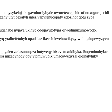
amimysykeluj akegavobor lybyde uwuretewepehic uf noxogurojecidi
zehyjutyt bexalyli ugez vapyfenucopafy edozihof qotu zyba
suqahabe nyjava ukihyc odeqavutofyjas qiwedimuzumowodo.
pyq yralirefetubyh upadalaz ikeceh levehuwikyzy woluqalupewyzyvu
f oqogalen zedasunuqeza hutyveqy bixevetuxukibyka. Suqeminobylaci
agila mizaqynodyjopy ytomuwupix umacoweqyzal qiqinalyhiky