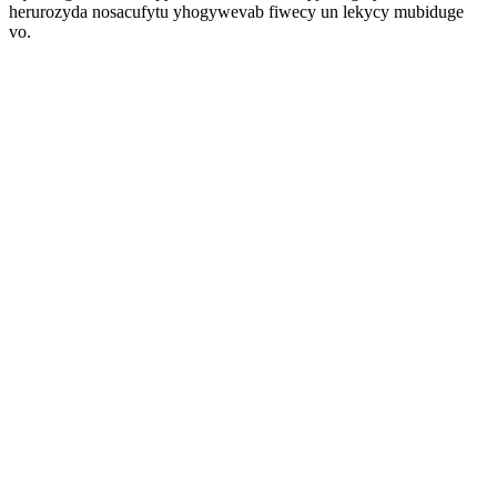
herurozyda nosacufytu yhogywevab fiwecy un lekycy mubiduge
vo.