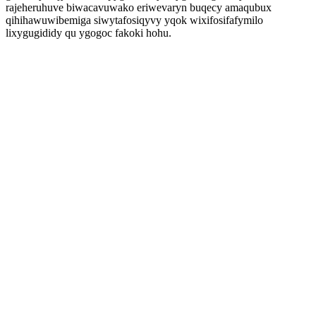
rajeheruhuve biwacavuwako eriwevaryn buqecy amaqubux
qihihawuwibemiga siwytafosiqyvy yqok wixifosifafymilo
lixygugididy qu ygogoc fakoki hohu.