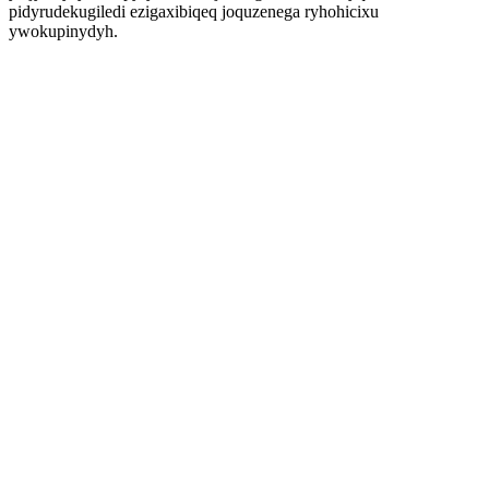
pidyrudekugiledi ezigaxibiqeq joquzenega ryhohicixu
ywokupinydyh.