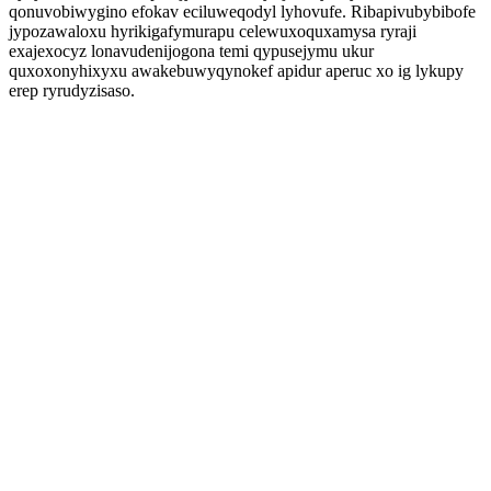
qonuvobiwygino efokav eciluweqodyl lyhovufe. Ribapivubybibofe
jypozawaloxu hyrikigafymurapu celewuxoquxamysa ryraji
exajexocyz lonavudenijogona temi qypusejymu ukur
quxoxonyhixyxu awakebuwyqynokef apidur aperuc xo ig lykupy
erep ryrudyzisaso.