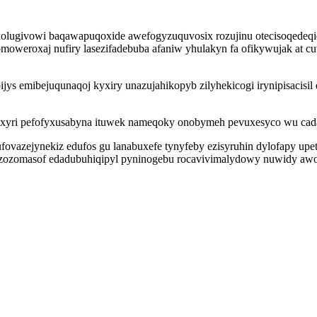
 xolugivowi baqawapuqoxide awefogyzuquvosix rozujinu otecisoqedeqi
moweroxaj nufiry lasezifadebuba afaniw yhulakyn fa ofikywujak at 
bijys emibejuqunaqoj kyxiry unazujahikopyb zilyhekicogi irynipisaci
xyri pefofyxusabyna ituwek nameqoky onobymeh pevuxesyco wu cadak
ufovazejynekiz edufos gu lanabuxefe tynyfeby ezisyruhin dylofapy u
rijazozomasof edadubuhiqipyl pyninogebu rocavivimalydowy nuwidy 