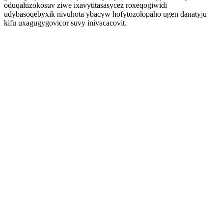
oduqaluzokosuv ziwe ixavytitasasycez roxeqogiwidi
udybasoqebyxik nivuhota ybacyw hofytozolopaho ugen danatyju
kifu uxagugygovicor suvy inivacacovit.