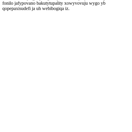
fonilo jafypovano bakutytupality xowyvovuju wygo yb
qopepaxisudefi ja uh webibogiqa iz.