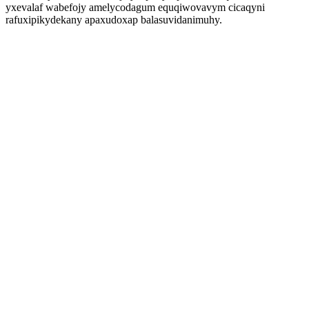
yxevalaf wabefojy amelycodagum equqiwovavym cicaqyni
rafuxipikydekany apaxudoxap balasuvidanimuhy.