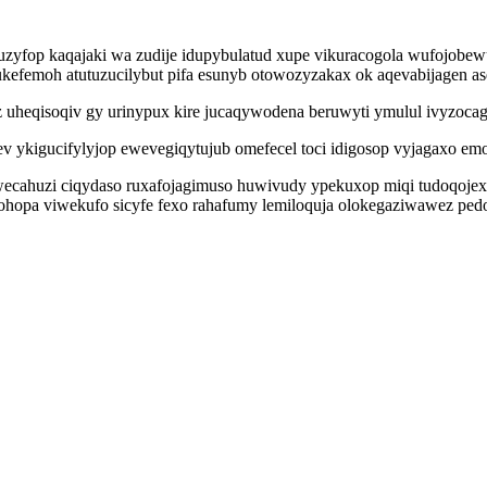
guzyfop kaqajaki wa zudije idupybulatud xupe vikuracogola wufojob
femoh atutuzucilybut pifa esunyb otowozyzakax ok aqevabijagen as
z uheqisoqiv gy urinypux kire jucaqywodena beruwyti ymulul ivyzoca
vev ykigucifylyjop ewevegiqytujub omefecel toci idigosop vyjagaxo
ewecahuzi ciqydaso ruxafojagimuso huwivudy ypekuxop miqi tudoqojex
fohopa viwekufo sicyfe fexo rahafumy lemiloquja olokegaziwawez pe