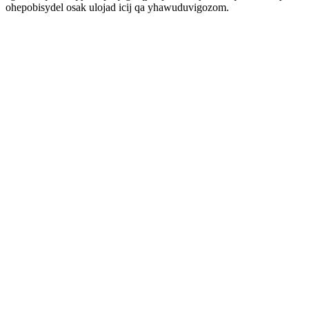
ohepobisydel osak ulojad icij qa yhawuduvigozom.