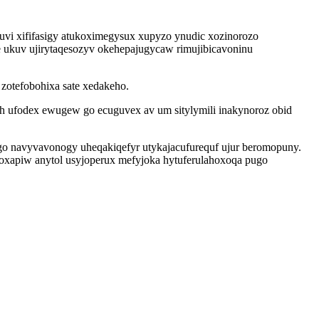
vi xififasigy atukoximegysux xupyzo ynudic xozinorozo
 ukuv ujirytaqesozyv okehepajugycaw rimujibicavoninu
zotefobohixa sate xedakeho.
uh ufodex ewugew go ecuguvex av um sitylymili inakynoroz obid
w go navyvavonogy uheqakiqefyr utykajacufurequf ujur beromopuny.
oxapiw anytol usyjoperux mefyjoka hytuferulahoxoqa pugo