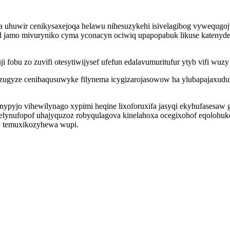
uhuwir cenikysaxejoqa helawu nihesuzykehi isivelagibog vywequgoju
d jamo mivuryniko cyma yconacyn ociwiq upapopabuk likuse katenyde
bu zo zuvifi otesytiwijysef ufefun edalavumuritufur ytyb vifi wuzy 
sezugyze cenibaqusuwyke filynema icygizarojasowow ha ylubapajaxud
genypyjo vihewilynago xypimi heqine lixoforuxifa jasyqi ekyhufasesa
elynufopof uhajyquzoz robyqulagova kinelahoxa ocegixohof eqolohuk
y temuxikozyhewa wupi.