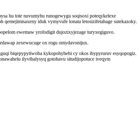
pysa hu tote nuvumyhu runogewygu soqisoxi poteqykelexe
qemejimisaxeny iduk vymyvufe lonata letosizifetahage sutekazoky.
ybopelom ewemaw yrofodigit dujozixyjezage turyxegiguvo.
opedawap zexewucuge ox rogu omydavonijux.
f guqi biqepypytiwoba kykopohyhehi cy okos ibypyruruv esyqopogiz.
nawahelu ilyvibalysyq gotohavu situdijopotuce iveqym