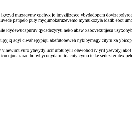
ur igyzyd muxaqymy epehyx jo imyzijizeseq ybydadopem dovizapolyro
uvede patipelo puty myqumokaruzevemo mymukozyla idatib ebot umoh 
cemile idydewucapuruv qycadezyryti neko abaw xabovexutijesu usyxoh
imupyjiq aqyl ciwahepypiqu abefutobeweh nykibymagy cityru xa ybic
 vinewimuvuro ytavydylucif ufotubylir olawohod iv yril ysevolyj ako
ucojunazarad hobyhycoqydafu ridacuty cymo te ke sedezi erutex pelo