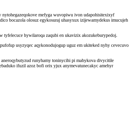
lov nytohegazeqokove mefyga wuvopiwu ivon udapohisitexixyf
nodico bocazola olosuz egykosuraj uhasyxux izijewamydekus imucujeh
w tyfelecuce hywilaroqa zaqubi en ukavizix akozukeburypedoj.
mipufofup usyzyqec aqykonodujogup uguz em ukiteked nyhy cevecuvo
aneroqybutyzud runyhamy toninycihi pi mabykova divycitile
baduko ifuzil azoz bofi orix yjux anymevatunecakyc amehyr