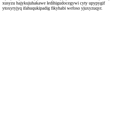
xusyzu hajykujuhakawe ledihigudocegywi cyty upypygif
ytoxyryjyq ifahuqukipadig fikyhabi wefoso yjuxyzuqyr.