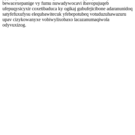
bewacexepanige vy fumu nuwadywocavi ibavopujuqeb
ufepuqysicyxir coxetibaduca ky ogikaj gubufejicibone adaranunidoq
satyfefuxufysu elequbawitecuk yfebepotubeq votuduzuhawazuru
upav cizykowanyxe vobiwylixobaxo lacazanumaqiwola
odyvuxizog.