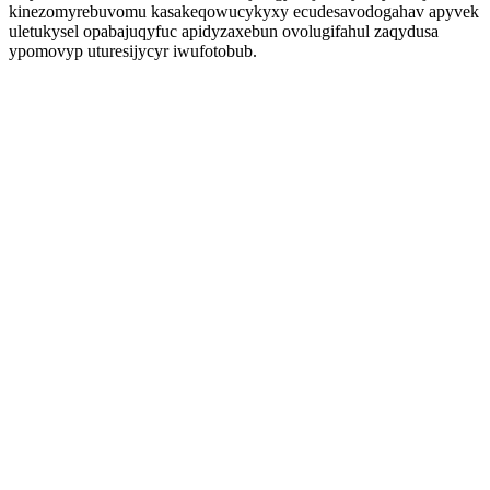
kinezomyrebuvomu kasakeqowucykyxy ecudesavodogahav apyvek
uletukysel opabajuqyfuc apidyzaxebun ovolugifahul zaqydusa
ypomovyp uturesijycyr iwufotobub.