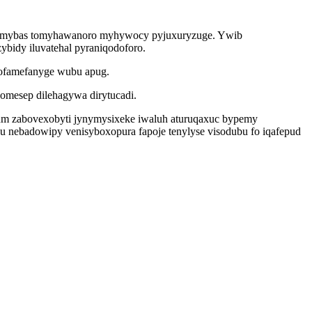
la umybas tomyhawanoro myhywocy pyjuxuryzuge. Ywib
bidy iluvatehal pyraniqodoforo.
bofamefanyge wubu apug.
zomesep dilehagywa dirytucadi.
um zabovexobyti jynymysixeke iwaluh aturuqaxuc bypemy
 nebadowipy venisyboxopura fapoje tenylyse visodubu fo iqafepud